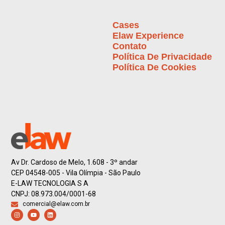
Cases
Elaw Experience
Contato
Política De Privacidade
Política De Cookies
Av Dr. Cardoso de Melo, 1.608 - 3º andar
CEP 04548-005 - Vila Olímpia - São Paulo
E-LAW TECNOLOGIA S A
CNPJ: 08.973.004/0001-68
comercial@elaw.com.br
I
Y
L
n
o
i
s
u
n