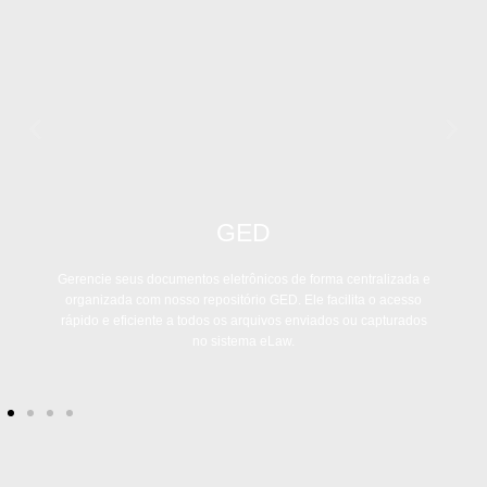
GED
Gerencie seus documentos eletrônicos de forma centralizada e
organizada com nosso repositório GED. Ele facilita o acesso
rápido e eficiente a todos os arquivos enviados ou capturados
no sistema eLaw.