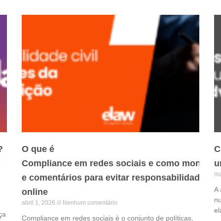
?
O que é
C
Compliance em redes sociais e como monitora
u
ma
e comentários para evitar responsabilidade civi
A 
online
nu
abril 1, 2026
Nenhum comentário
el
ça
Compliance em redes sociais é o conjunto de políticas,