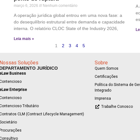
março 6, 2026
Nenhum comentário
A 
ec
A operação jurídica global entrou em uma nova fase: a
es
do desequilíbrio estrutural entre demanda e capacidade
interna. O relatório CLOC State of the Industry 2026,
Le
Leia mais »
1
2
3
4
5
Nossas Soluções
Sobre
DEPARTAMENTO JURÍDICO
Quem Somos
eLaw Business
Certificações
Contencioso
Política do Sistema de Ge
eLaw Enterprise
Integrado
Contencioso
Imprensa
Contencioso Tributário
Trabalhe Conosco
Contratos CLM (Contract Lifecycle Management)
Societário
Procurações
Consultivo