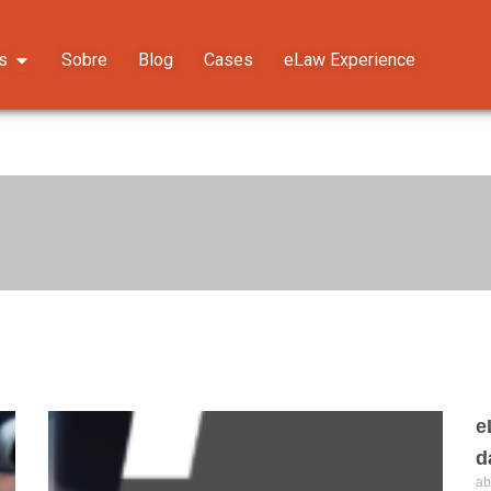
Abrir Soluções
s
Sobre
Blog
Cases
eLaw Experience
Página
Página
Página
Página
Página
e
d
ab