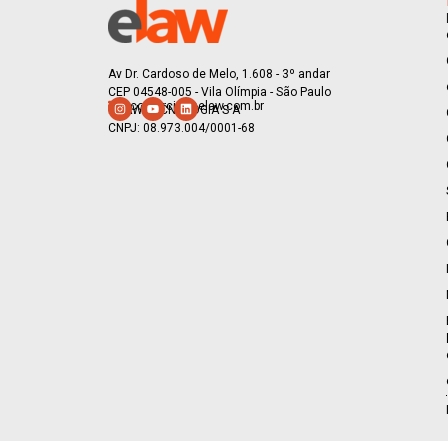
Av Dr. Cardoso de Melo, 1.608 - 3º andar
CEP 04548-005 - Vila Olímpia - São Paulo
comercial@elaw.com.br
E-LAW TECNOLOGIA S A
CNPJ: 08.973.004/0001-68
I
Y
L
n
o
i
s
u
n
t
t
k
a
u
e
g
b
d
r
e
i
a
n
m