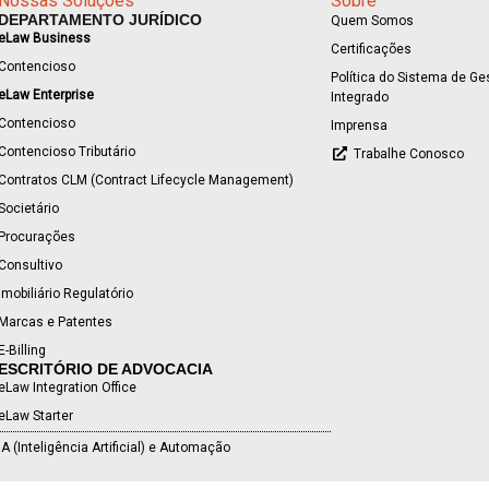
Nossas Soluções
Sobre
DEPARTAMENTO JURÍDICO
Quem Somos
eLaw Business
Certificações
Contencioso
Política do Sistema de Ge
eLaw Enterprise
Integrado
Contencioso
Imprensa
Contencioso Tributário
Trabalhe Conosco
Contratos CLM (Contract Lifecycle Management)
Societário
Procurações
Consultivo
Imobiliário Regulatório
Marcas e Patentes
E-Billing
ESCRITÓRIO DE ADVOCACIA
eLaw Integration Office
eLaw Starter
IA (Inteligência Artificial) e Automação