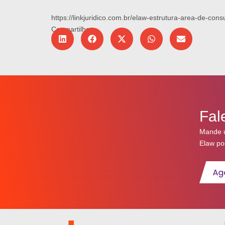
https://linkjuridico.com.br/elaw-estrutura-area-de-con
Compartilhe:
Fal
Mande 
Elaw po